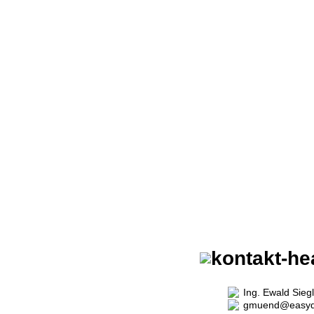
ZURÜCK 
HOME
|
AKTIONEN
|
Ing. Ewald Siegl
gmuend@easydr