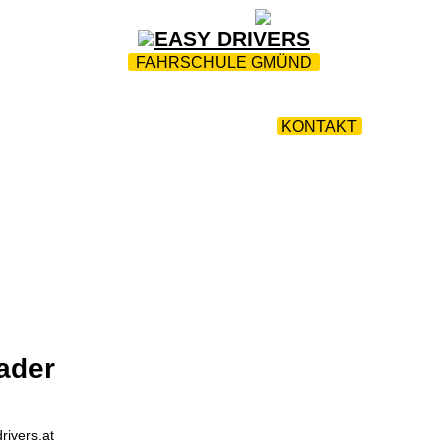
ZUR STARTSEITE
|
WEBTRAINING
|
FAQ
FAHRSCHULE GMÜND
INFOS
|
TEAM
|
FAHRTENPROTOKOLLE
|
FAHRLEHRE
PRÜFUNGSTERMINE
|
KONTAKT
ivers.at