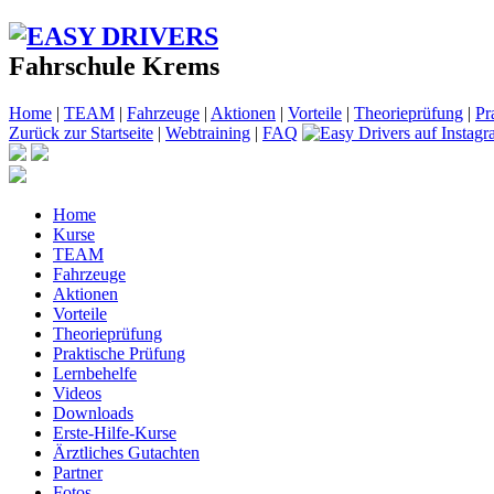
Fahrschule Krems
Home
|
TEAM
|
Fahrzeuge
|
Aktionen
|
Vorteile
|
Theorieprüfung
|
Pr
Zurück zur Startseite
|
Webtraining
|
FAQ
Home
Kurse
TEAM
Fahrzeuge
Aktionen
Vorteile
Theorieprüfung
Praktische Prüfung
Lernbehelfe
Videos
Downloads
Erste-Hilfe-Kurse
Ärztliches Gutachten
Partner
Fotos