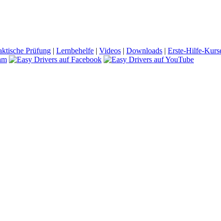
aktische Prüfung
|
Lernbehelfe
|
Videos
|
Downloads
|
Erste-Hilfe-Kurs