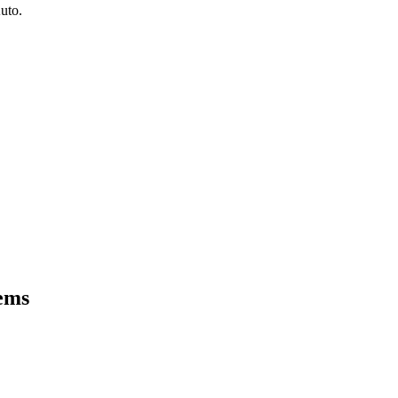
uto.
ems