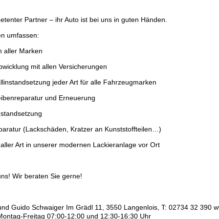
etenter Partner – ihr Auto ist bei uns in guten Händen.
en umfassen:
n aller Marken
bwicklung mit allen Versicherungen
llinstandsetzung jeder Art für alle Fahrzeugmarken
eibenreparatur und Erneuerung
nstandsetzung
paratur (Lackschäden, Kratzer an Kunststoffteilen…)
 aller Art in unserer modernen Lackieranlage vor Ort
s! Wir beraten Sie gerne!
nd Guido Schwaiger Im Grädl 11, 3550 Langenlois, T: 02734 32 390 w
Montag-Freitag 07:00-12:00 und 12:30-16:30 Uhr