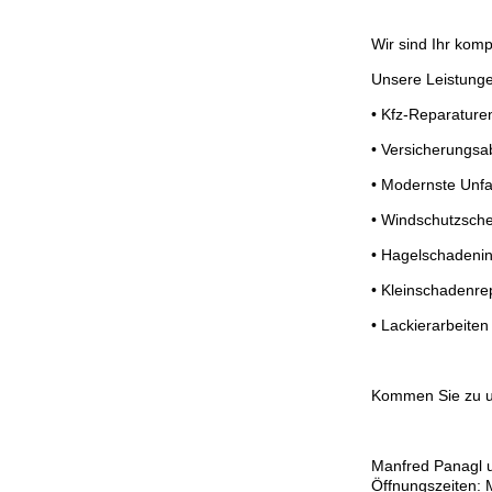
Wir sind Ihr komp
Unsere Leistung
• Kfz-Reparature
• Versicherungsa
• Modernste Unfa
• Windschutzsch
• Hagelschadeni
• Kleinschadenre
• Lackierarbeiten
Kommen Sie zu un
Manfred Panagl u
Öffnungszeiten: 