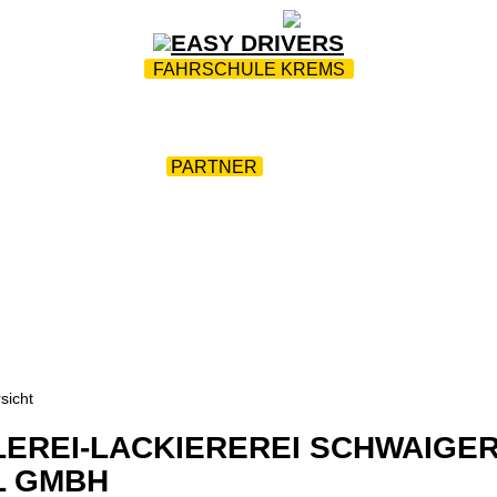
ZUR STARTSEITE
|
WEBTRAINING
|
FAQ
FAHRSCHULE KREMS
AHRZEUGE
|
AKTIONEN
|
VORTEILE
|
THEORIEPRÜF
BEHELFE
|
VIDEOS
|
DOWNLOADS
|
ERSTE-HILFE-K
GUTACHTEN
|
PARTNER
|
FOTOS
|
KONTAKT
sicht
EREI-LACKIEREREI SCHWAIGER
L GMBH