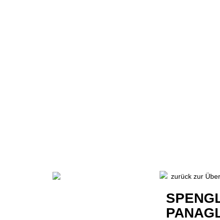
ZURÜCK 
HOME
|
TEAM
|
F
PRÜFUNG
|
LERN
zurück zur Über
SPENGL
PANAG