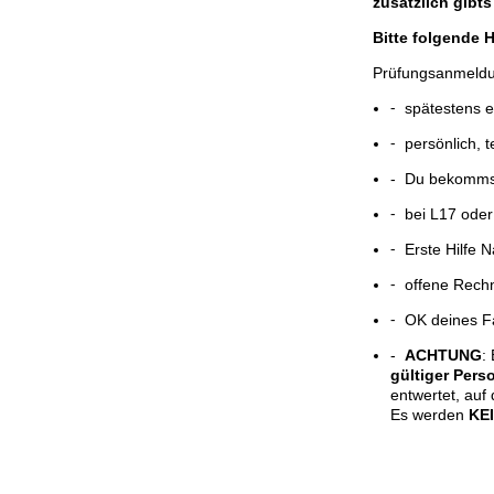
zusätzlich gibt
Bitte folgende 
Prüfungsanmeld
⁃ spätestens 
⁃ persönlich, t
- Du bekommst
⁃ bei L17 oder
⁃ Erste Hilfe
⁃ offene Rech
⁃ OK deines Fa
-
ACHTUNG
:
gültiger
Pers
entwertet, auf
Es werden
KE