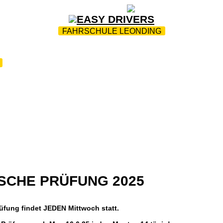
ZUR STARTSEITE
|
WEBTRAINING
|
FAQ
FAHRSCHULE LEONDING
VORBEREITUNG PC PRÜFUNG
|
PC PRÜFTERMINE
|
|
TEAM
|
BEWERTE UNS
|
FUHRPARK
|
DOWNLOA
ERNE KOSTEN
|
BEGLEITERSCHULUNG
|
JOBS
|
KON
SCHE PRÜFUNG 2025
fung findet JEDEN Mittwoch statt.