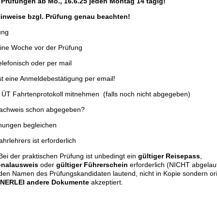
s Prüfungen ab Mo., 16.6.25 jeden Montag 14 tägig!
Hinweise bzgl. Prüfung genau
beachten!
ung
eine Woche vor der Prüfung
elefonisch oder per mail
 eine Anmeldebestätigung per email!
 ÜT Fahrtenprotokoll mitnehmen (falls noch nicht abgegeben)
 Nachweis schon abgegeben?
nungen begleichen
hrlehrers ist erforderlich
 Bei der praktischen Prüfung ist unbedingt ein
gültiger
Reisepass
,
onalausweis
oder
gültiger
Führerschein
erforderlich (NICHT abgela
 den Namen des Prüfungskandidaten lautend, nicht in Kopie sondern ori
INERLEI
andere
Dokumente
akzeptiert.