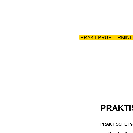
ZURÜCK 
HOME
|
AKTIONEN
|
PRAKT PRÜFTERMINE
EXT
PRAKTI
PRAKTISCHE Prü