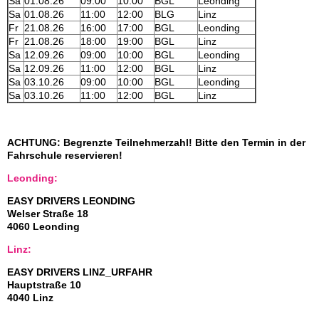
Sa
01.08.26
09:00
10:00
BGL
Leonding
Sa
01.08.26
11:00
12:00
BLG
Linz
Fr
21.08.26
16:00
17:00
BGL
Leonding
Fr
21.08.26
18:00
19:00
BGL
Linz
Sa
12.09.26
09:00
10:00
BGL
Leonding
Sa
12.09.26
11:00
12:00
BGL
Linz
Sa
03.10.26
09:00
10:00
BGL
Leonding
Sa
03.10.26
11:00
12:00
BGL
Linz
ACHTUNG: Begrenzte Teilnehmerzahl! Bitte den Termin in der
Fahrschule reservieren!
Leonding:
EASY DRIVERS LEONDING
Welser Straße 18
4060 Leonding
Linz:
EASY DRIVERS LINZ_URFAHR
Hauptstraße 10
4040 Linz