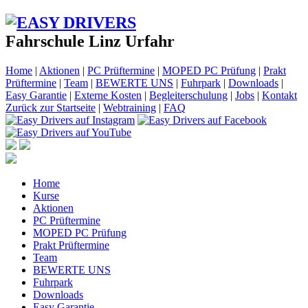
Fahrschule Linz Urfahr
Home
|
Aktionen
|
PC Prüftermine
|
MOPED PC Prüfung
|
Prakt
Prüftermine
|
Team
|
BEWERTE UNS
|
Fuhrpark
|
Downloads
|
Easy Garantie
|
Externe Kosten
|
Begleiterschulung
|
Jobs
|
Kontakt
Zurück zur Startseite
|
Webtraining
|
FAQ
Home
Kurse
Aktionen
PC Prüftermine
MOPED PC Prüfung
Prakt Prüftermine
Team
BEWERTE UNS
Fuhrpark
Downloads
Easy Garantie