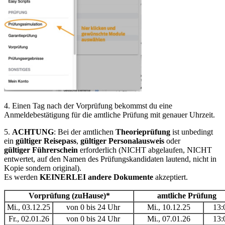
4. Einen Tag nach der Vorprüfung bekommst du eine
Anmeldebestätigung für die amtliche Prüfung mit genauer Uhrzeit.
5.
ACHTUNG
: Bei der amtlichen
Theorieprüfung
ist unbedingt
ein
gültiger
Reisepass
,
gültiger
Personalausweis
oder
gültiger
Führerschein
erforderlich (NICHT abgelaufen, NICHT
entwertet, auf den Namen des Prüfungskandidaten lautend, nicht in
Kopie sondern original).
Es werden
KEINERLEI
andere
Dokumente
akzeptiert.
Vorprüfung (zuHause)*
amtliche Prüfung
Mi., 03.12.25
von 0 bis 24 Uhr
Mi., 10.12.25
13:
Fr., 02.01.26
von 0 bis 24 Uhr
Mi., 07.01.26
13: