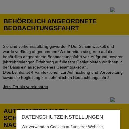
BEHÖRDLICH ANGEORDNETE
BEOBACHTUNGSFAHRT
Sie sind verkehrsauffällig geworden? Der Schein wackelt und
wurde vorläufig abgenommen?Wir bereiten sie gerne auf die
behördlich angeordnete Beobachtungsfahrt vor. Aufgrund unserer
jahrzehntelangen Erfahrung auf diesem Gebiet bieten wir ihnen in
der Basis ein ausgewogenes Gesamtpaket an.
Dies beinhaltet 4 Fahrlektionen zur Auffrischung und Vorbereitung
sowie die Begleitung zur behördlichen Beobachtungsfahrt!
Jetzt Termin vereinbaren
AUTOFAHREN NACH
DATENSCHUTZ­EINSTELLUNGEN
SCHLAGANFALL BZW. MIT ODER
NACH SCHWEREN
Wir verwenden Cookies auf unserer Website.