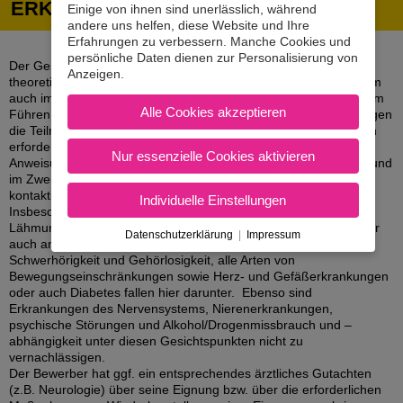
ERKRANKUNGEN
Einige von ihnen sind unerlässlich, während
andere uns helfen, diese Website und Ihre
Erfahrungen zu verbessern. Manche Cookies und
persönliche Daten dienen zur Personalisierung von
Der Gesetzgeber verlangt von Personen neben den nötigen
Anzeigen.
theoretischen Kenntnissen und praktischen Fertigkeiten vor allem
auch immer die notwendige körperliche und geistige Eignung zum
Alle Cookies akzeptieren
Führen von Fahrzeugen im öffentlichen Verkehr! Gründe die gegen
die Teilnahme mit Fahrzeugen am öffentlichen Verkehr sprechen
erfordern eine nähere Abklärung. Insbesondere ist den
Nur essenzielle Cookies aktivieren
Anweisungen eines allfälligen Patientenbriefes nachzukommen und
im Zweifel unbedingt vorher der zuständige Amtsarzt zu
kontaktieren!
Individuelle Einstellungen
Insbesondere nach Schlaganfällen (mit und ohne
Lähmungserscheinungen) ist allerhöchste Vorsicht geboten, aber
Datenschutzerklärung
|
Impressum
auch andere Gründe wie mangelndes Sehvermögen,
Schwerhörigkeit und Gehörlosigkeit, alle Arten von
Bewegungseinschränkungen sowie Herz- und Gefäßerkrankungen
oder auch Diabetes fallen hier darunter. Ebenso sind
Erkrankungen des Nervensystems, Nierenerkrankungen,
psychische Störungen und Alkohol/Drogenmissbrauch und –
abhängigkeit unter diesen Gesichtspunkten nicht zu
vernachlässigen.
Der Bewerber hat ggf. ein entsprechendes ärztliches Gutachten
(z.B. Neurologie) über seine Eignung bzw. über die erforderlichen