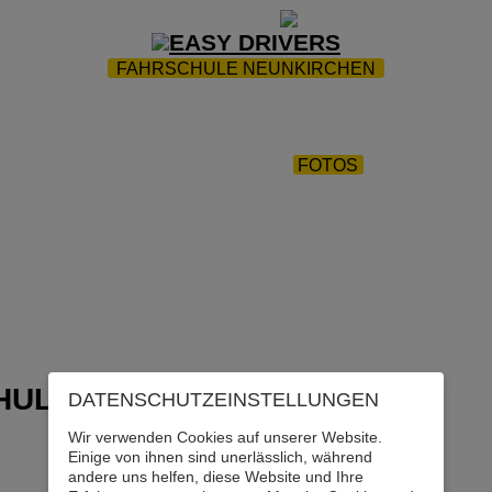
ZUR STARTSEITE
|
WEBTRAINING
|
FAQ
FAHRSCHULE NEUNKIRCHEN
NGSTERMINE
|
ERSTE-HILFE KURS
|
ÜBUNGSPLÄTZE
|
FAHRLEHRERSCHULE - AKADEMIE
|
TEAM
|
FAHRZE
RFNISSE
|
SENIOREN PAKETE
|
FOTOS
|
DOWNLOAD
KONTAKT
HULE
DATENSCHUTZ­EINSTELLUNGEN
Wir verwenden Cookies auf unserer Website.
Einige von ihnen sind unerlässlich, während
andere uns helfen, diese Website und Ihre