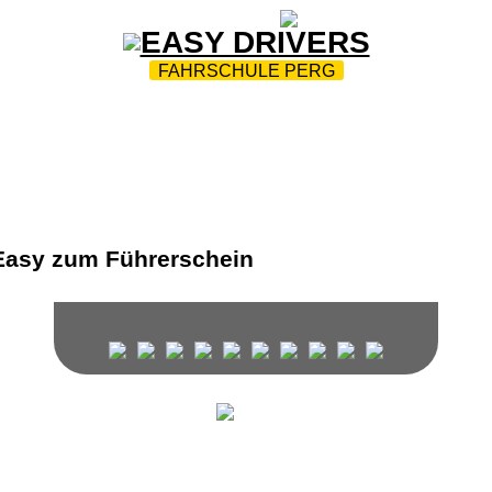
ZUR STARTSEITE
|
WEBTRAINING
|
FAQ
FAHRSCHULE PERG
HEITSTRAINING
|
MOBILITY-AUSBILDUNG
|
GALERIE
ÜFUNGSTERMINE
|
THEORIEPRÜFUNGEN KLASSE GW;A;
FÜR DIE FAHRPRÜFUNG
|
JOBS
|
KONTAKT
Wir unterrichten in den folgenden Sprachen: