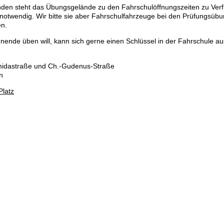
den steht das Übungsgelände zu den Fahrschulöffnungszeiten zu Ver
otwendig. Wir bitte sie aber Fahrschulfahrzeuge bei den Prüfungsübu
en.
nde üben will, kann sich gerne einen Schlüssel in der Fahrschule a
idastraße und Ch.-Gudenus-Straße
n
Platz
AGB & Inhaberdaten
|
Amtlicher Tarif
|
Kontakt
Nicht in Österreich? Land wec