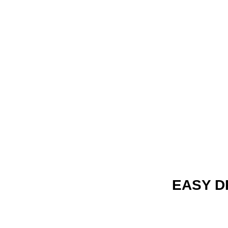
ZURÜCK 
HOME
|
BESTPREIS
FAHRPRÜFUNG
|
F
EASY D