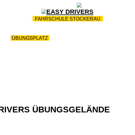
ZUR STARTSEITE
|
WEBTRAINING
|
FAQ
FAHRSCHULE STOCKERAU
GARANTIE
|
PRÜFUNGSGARANTIE
|
TEAM
|
FUHRPA
AQ
|
ÜBUNGSPLATZ
|
FAHR-FITNESS-CHECK
|
LANGE
DOWNLOADS
|
AKTIONEN
|
KONTAKT
RIVERS ÜBUNGSGELÄNDE