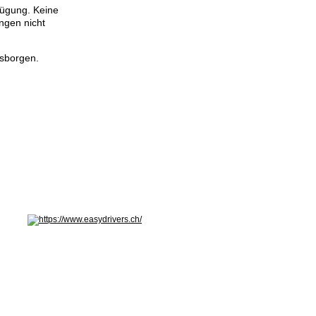
fügung. Keine
ngen nicht
usborgen.
hseln: