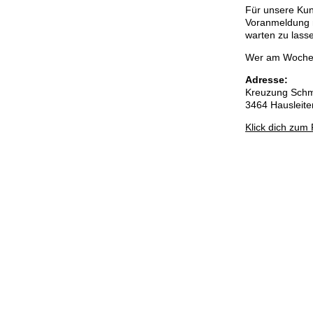
Für unsere Kun
Voranmeldung n
warten zu lass
Wer am Wochene
Adresse:
Kreuzung Schm
3464 Hausleite
Klick dich zum 
Impressum
|
Datenschutzerklärung
|