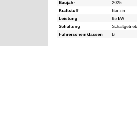
Baujahr
2025
Kraftstoff
Benzin
Leistung
85 kW
Schaltung
Schaltgetrie
Führerscheinklassen
B
AGB & Inhaberdaten
|
Kontakt
Nicht in Österreich? Land wec