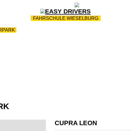
ZUR STARTSEITE
|
WEBTRAINING
|
FAQ
FAHRSCHULE WIESELBURG
RPARK
|
AKTIONEN
|
INFOS
|
FAHRTENPROTOKOLLE
AUSBILDUNG
|
KONTAKT
RK
CUPRA LEON