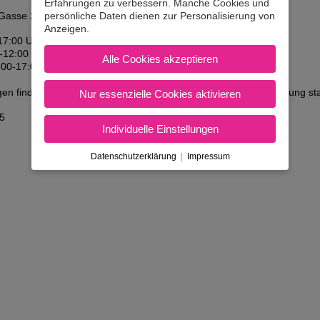
Erfahrungen zu verbessern. Manche Cookies und
persönliche Daten dienen zur Personalisierung von
Gasse 2, 3250 Wieselburg
Anzeigen.
17:00 Uhr
-12:00 Uhr
Alle Cookies akzeptieren
:00-17:00 Uhr
en finden jeden Montag von 15:00 - 16:00 Uhr ohne Voranmeldung sta
Nur essenzielle Cookies aktivieren
5
Individuelle Einstellungen
Datenschutzerklärung
|
Impressum
AGB & Inhaberdaten
|
Kontakt
Nicht in Österreich? Land wec