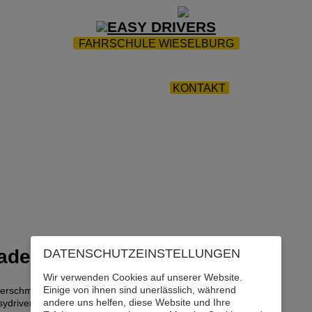
ZUR STARTSEITE
|
WEBTRAINING
|
FAQ
FAHRSCHULE WIESELBURG
RPARK
|
AKTIONEN
|
INFOS
|
FAHRTENPROTOKOLLE
AUSBILDUNG
|
KONTAKT
DATENSCHUTZ­EINSTELLUNGEN
Wir verwenden Cookies auf unserer Website.
Einige von ihnen sind unerlässlich, während
lerschmid
andere uns helfen, diese Website und Ihre
ydrivers.at