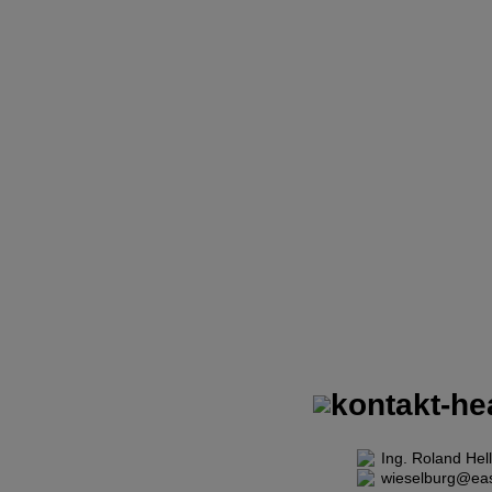
ZURÜCK 
HOME
|
TEAM
|
FUH
Ing. Roland Hel
wieselburg@eas