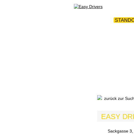
WEBTRAINING
|
ÜBER 
STAND
zurück zur Suc
EASY DR
Sackgasse 3