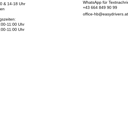
WhatsApp für Textnachri
30 & 14-18 Uhr
+43 664 849 90 99
sen
office-hb@easydrivers.at
gszeiten:
:00-11:00 Uhr
:00-11:00 Uhr
Nicht in Österreich? Land wec