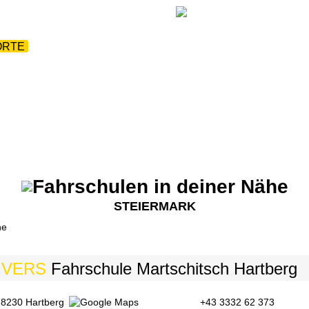
UNS
|
ARBEITE MIT UNS
|
FAHRSCHULE
|
ORTE
|
FÜHRERSCHEINE
|
BERUFSKRAFTFAHRER
|
STEIERMARK
he
IVERS
Fahrschule Martschitsch Hartberg
,
8230 Hartberg
+43 3332 62 373