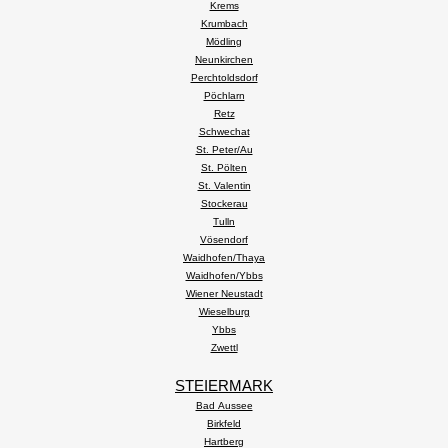
Krems
Krumbach
Mödling
Neunkirchen
Perchtoldsdorf
Pöchlarn
Retz
Schwechat
St. Peter/Au
St. Pölten
St. Valentin
Stockerau
Tulln
Vösendorf
Waidhofen/Thaya
Waidhofen/Ybbs
Wiener Neustadt
Wieselburg
Ybbs
Zwettl
STEIERMARK
Bad Aussee
Birkfeld
Hartberg