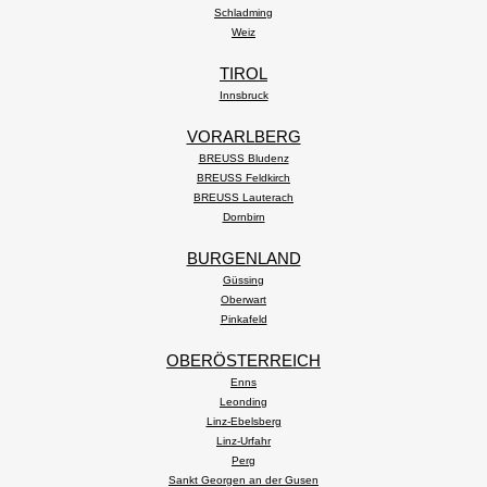
Schladming
Weiz
TIROL
Innsbruck
VORARLBERG
BREUSS Bludenz
BREUSS Feldkirch
BREUSS Lauterach
Dornbirn
BURGENLAND
Güssing
Oberwart
Pinkafeld
OBERÖSTERREICH
Enns
Leonding
Linz-Ebelsberg
Linz-Urfahr
Perg
Sankt Georgen an der Gusen