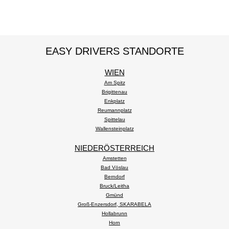
EASY DRIVERS STANDORTE
WIEN
Am Spitz
Brigittenau
Enkplatz
Reumannplatz
Spittelau
Wallensteinplatz
NIEDERÖSTERREICH
Amstetten
Bad Vöslau
Berndorf
Bruck/Leitha
Gmünd
Groß-Enzersdorf, SKARABELA
Hollabrunn
Horn