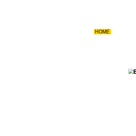
ZURÜCK 
HOME
|
GALERI
WE