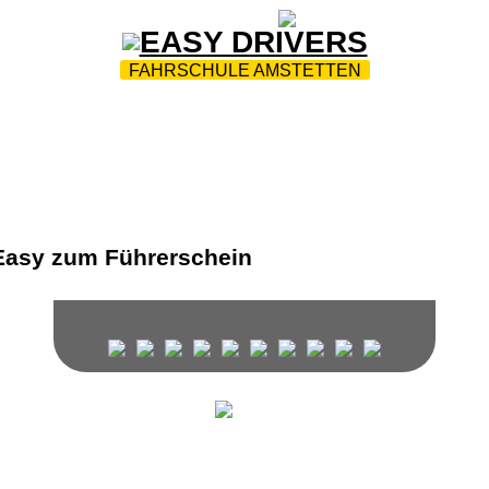
ZUR STARTSEITE
|
WEBTRAINING
|
FAQ
FAHRSCHULE AMSTETTEN
E
|
TEAM
|
FUHRPARK
|
MOBILITY-AUSBILDUNG
|
Ü
BTRAINING
|
PC-PRÜFUNGSTERMINE
|
JOBS
|
KONT
Wir unterrichten in den folgenden Sprachen: