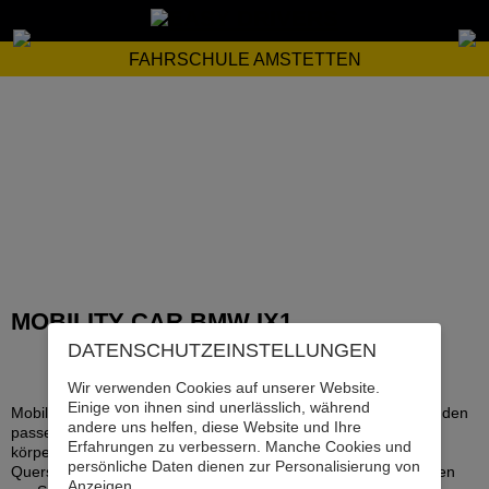
FAHRSCHULE AMSTETTEN
MOBILITY CAR BMW IX1
DATENSCHUTZ­EINSTELLUNGEN
Wir verwenden Cookies auf unserer Website.
Einige von ihnen sind unerlässlich, während
Mobilität ist ein wichtiges Gut in der heutigen Gesellschaft. Mit den
andere uns helfen, diese Website und Ihre
passenden Umrüstsystemen ist es auch für Menschen mit
Erfahrungen zu verbessern. Manche Cookies und
körperlicher Beschränkung (einseitigen Lähmungen bis zur
persönliche Daten dienen zur Personalisierung von
Querschnittslähmung, etc.) möglich, sich ohne Einschränkungen
Anzeigen.