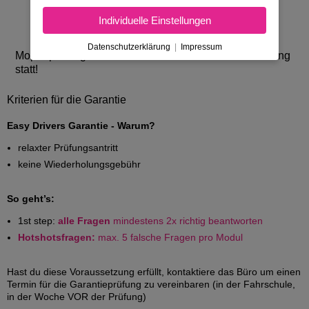
14.10.2026, 11:00 Uhr
Individuelle Einstellungen
mehr ▼
Datenschutzerklärung
|
Impressum
Mopedprüfungen finden nach individueller Vereinbarung
statt!
Kriterien für die Garantie
Easy Drivers Garantie - Warum?
relaxter Prüfungsantritt
keine Wiederholungsgebühr
So geht’s:
1st step:
alle Fragen
mindestens 2x richtig beantworten
Hotshotsfragen:
max. 5 falsche Fragen pro Modul
Hast du diese Voraussetzung erfüllt, kontaktiere das Büro um einen
Termin für die Garantieprüfung zu vereinbaren (in der Fahrschule,
in der Woche VOR der Prüfung)