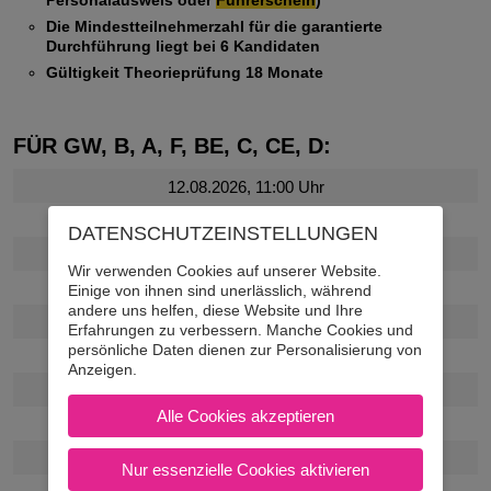
Die Mindestteilnehmerzahl für die garantierte
Durchführung liegt bei 6 Kandidaten
Gültigkeit Theorieprüfung 18 Monate
FÜR GW, B, A, F, BE, C, CE, D:
12.08.2026, 11:00 Uhr
19.08.2026, 11:00 Uhr
DATENSCHUTZ­EINSTELLUNGEN
26.08.2026, 11:00 Uhr
Wir verwenden Cookies auf unserer Website.
02.09.2026, 11:00 Uhr
Einige von ihnen sind unerlässlich, während
andere uns helfen, diese Website und Ihre
09.09.2026, 11:00 Uhr
Erfahrungen zu verbessern. Manche Cookies und
persönliche Daten dienen zur Personalisierung von
16.09.2026, 11:00 Uhr
Anzeigen.
23.09.2026, 11:00 Uhr
Alle Cookies akzeptieren
30.09.2026, 11:00 Uhr
07.10.2026, 11:00 Uhr
Nur essenzielle Cookies aktivieren