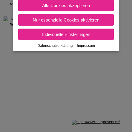
oder nach vorheriger Terminvereinbarung
Alle Cookies akzeptieren
+43 7472 23 531
Nur essenzielle Cookies aktivieren
WhatsApp für Textnachrichten:
+43 7472 23 531
Individuelle Einstellungen
Datenschutzerklärung
|
Impressum
Nicht in Österreich? Land wechseln: