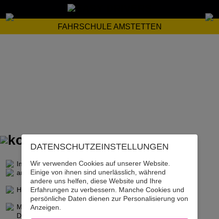
FAHRSCHULE AMSTETTEN
DATENSCHUTZ­EINSTELLUNGEN
Wir verwenden Cookies auf unserer Website.
Ing. Mag. Werner Khayll
Einige von ihnen sind unerlässlich, während
amstetten@drivezone.at
andere uns helfen, diese Website und Ihre
Erfahrungen zu verbessern. Manche Cookies und
Hauptplatz 26, 3300 Amstetten
persönliche Daten dienen zur Personalisierung von
Mo, Di, Mi, Fr von 09:00-12:00 und 13:00 -17:00 Uhr
Anzeigen.
Donnerstag von 13:00-17:00 Uhr