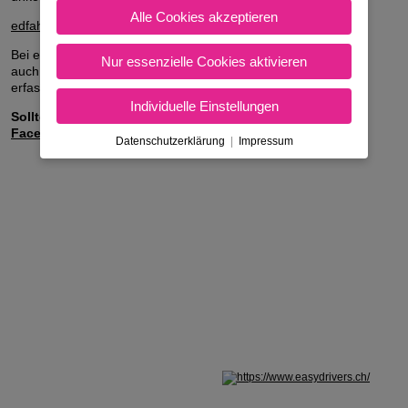
Alle Cookies akzeptieren
edfahrtenprotokolla4ausfuellbar.pdf
Bei einigen Easy Drivers Fahrschulen kannst du die Kilometer
Nur essenzielle Cookies aktivieren
auch elektronisch mit dem Handy und Tracking über eine App
erfassen.
Individuelle Einstellungen
Solltest du weitere Fragen haben, dann schreib uns auf
Facebook
!
Datenschutzerklärung
|
Impressum
Nicht in Österreich? Land wechseln: