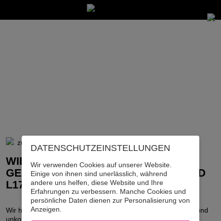
zurück zur Übersicht
DATENSCHUTZ­EINSTELLUNGEN
WIE KANN ICH AM BESTEN DIE
Wir verwenden Cookies auf unserer Website.
GEFAHRENEN KILOMETER BEI L UND
Einige von ihnen sind unerlässlich, während
andere uns helfen, diese Website und Ihre
L17 ERFASSEN?
Erfahrungen zu verbessern. Manche Cookies und
persönliche Daten dienen zur Personalisierung von
Anzeigen.
Wir haben ein
Fahrtenprotokoll
erstellt, mit dem du einfach und
unkompliziert deine L- bzw.
L17-Fahrten tracken
kannst: