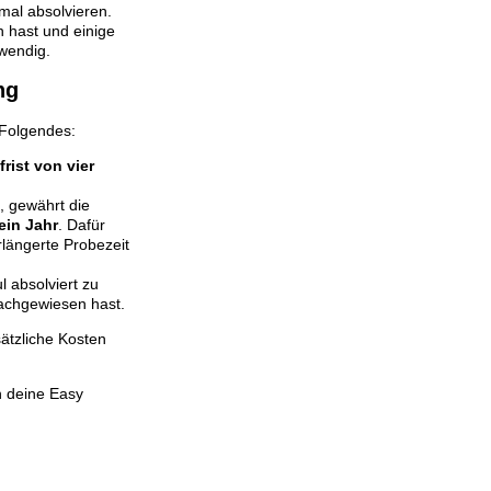
mal absolvieren.
 hast und einige
twendig.
ng
 Folgendes:
rist von vier
, gewährt die
ein Jahr
. Dafür
rlängerte Probezeit
 absolviert zu
nachgewiesen hast.
ätzliche Kosten
n deine Easy