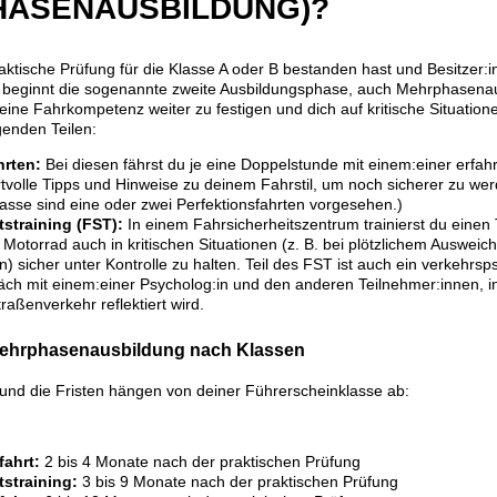
HASENAUSBILDUNG)?
ktische Prüfung für die Klasse A oder B bestanden hast und Besitzer:i
, beginnt die sogenannte zweite Ausbildungsphase, auch Mehrphasena
eine Fahrkompetenz weiter zu festigen und dich auf kritische Situation
genden Teilen:
hrten:
Bei diesen fährst du je eine Doppelstunde mit einem:einer erfah
rtvolle Tipps und Hinweise zu deinem Fahrstil, um noch sicherer zu we
asse sind eine oder zwei Perfektionsfahrten vorgesehen.)
tstraining (FST):
In einem Fahrsicherheitszentrum trainierst du einen 
Motorrad auch in kritischen Situationen (z. B. bei plötzlichem Ausweic
 sicher unter Kontrolle zu halten. Teil des FST ist auch ein verkehrs
ch mit einem:einer Psycholog:in und den anderen Teilnehmer:innen, 
raßenverkehr reflektiert wird.
 Mehrphasenausbildung nach Klassen
und die Fristen hängen von deiner Führerscheinklasse ab:
fahrt:
2 bis 4 Monate nach der praktischen Prüfung
tstraining:
3 bis 9 Monate nach der praktischen Prüfung