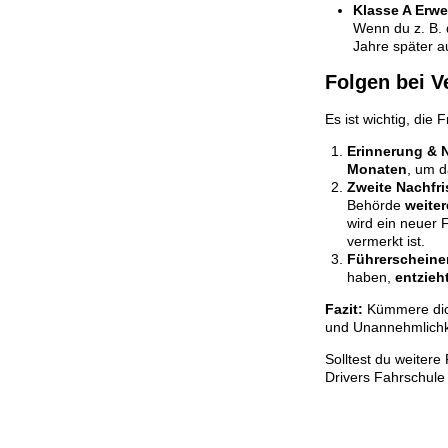
Klasse A Erwe
Wenn du z. B.
Jahre später a
Folgen bei 
Es ist wichtig, die
Erinnerung & N
Monaten
, um d
Zweite Nachfri
Behörde
weiter
wird ein neuer 
vermerkt ist.
Führerscheine
haben,
entzieh
Fazit:
Kümmere dich
und Unannehmlichk
Solltest du weiter
Drivers Fahrschule