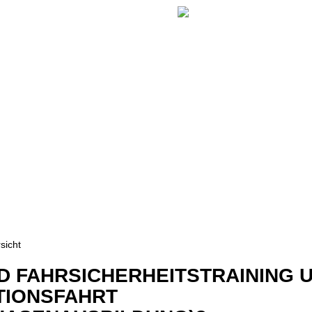
UNS
|
ARBEITE MIT UNS
|
FAHRSCHULE
|
ORTE
|
FÜHRERSCHEINE
|
BERUFSKRAFTFAHRER
|
sicht
D FAHRSICHERHEITSTRAINING 
TIONSFAHRT