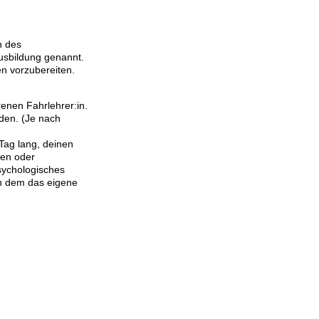
n des
usbildung genannt.
en vorzubereiten.
renen Fahrlehrer:in.
rden. (Je nach
Tag lang, deinen
hen oder
psychologisches
in dem das eigene