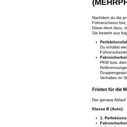
(MEHRP
Nachdem du die pra
Führerscheins bist
Diese dient dazu, d
Sie besteht aus fol
Perfektionsfa
Du erhältst we
Führerscheinkl
Fahrsicherhei
PKW bzw. dein 
Notbremsungen)
Gruppengesprä
Verhalten im St
Fristen für die
Der genaue Ablauf 
Klasse B (Auto):
1. Perfektions
Fahrsicherhei