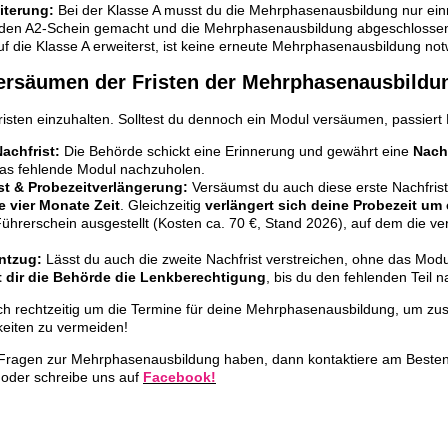
iterung:
Bei der Klasse A musst du die Mehrphasenausbildung nur ein
 den A2-Schein gemacht und die Mehrphasenausbildung abgeschlossen
uf die Klasse A erweiterst, ist keine erneute Mehrphasenausbildung no
Versäumen der Fristen der Mehrphasenausbildu
 Fristen einzuhalten. Solltest du dennoch ein Modul versäumen, passiert
achfrist:
Die Behörde schickt eine Erinnerung und gewährt eine
Nachf
as fehlende Modul nachzuholen.
st & Probezeitverlängerung:
Versäumst du auch diese erste Nachfrist
e vier Monate Zeit
. Gleichzeitig
verlängert sich deine Probezeit um 
Führerschein ausgestellt (Kosten ca. 70 €, Stand 2026), auf dem die ve
ntzug:
Lässt du auch die zweite Nachfrist verstreichen, ohne das Modul
t dir die Behörde die Lenkberechtigung
, bis du den fehlenden Teil 
 rechtzeitig um die Termine für deine Mehrphasenausbildung, um zus
eiten zu vermeiden!
e Fragen zur Mehrphasenausbildung haben, dann kontaktiere am Beste
 oder schreibe uns auf
Facebook!