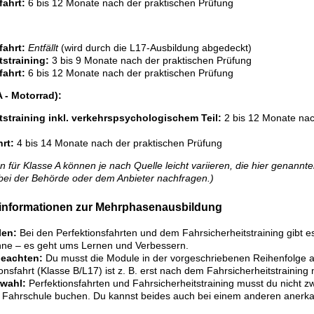
fahrt:
6 bis 12 Monate nach der praktischen Prüfung
fahrt:
Entfällt
(wird durch die L17-Ausbildung abgedeckt)
tstraining:
3 bis 9 Monate nach der praktischen Prüfung
fahrt:
6 bis 12 Monate nach der praktischen Prüfung
A - Motorrad):
tstraining inkl. verkehrspsychologischem Teil:
2 bis 12 Monate nac
rt:
4 bis 14 Monate nach der praktischen Prüfung
en für Klasse A können je nach Quelle leicht variieren, die hier genannt
 bei der Behörde oder dem Anbieter nachfragen.)
zinformationen zur Mehrphasenausbildung
len:
Bei den Perfektionsfahrten und dem Fahrsicherheitstraining gibt e
nne – es geht ums Lernen und Verbessern.
beachten:
Du musst die Module in der vorgeschriebenen Reihenfolge a
onsfahrt (Klasse B/L17) ist z. B. erst nach dem Fahrsicherheitstraining 
rwahl:
Perfektionsfahrten und Fahrsicherheitstraining musst du nicht z
 Fahrschule buchen. Du kannst beides auch bei einem anderen anerka