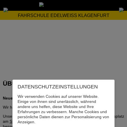
FAHRSCHULE EDELWEISS KLAGENFURT
ÜBUNGSPLATZ
DATENSCHUTZ­EINSTELLUNGEN
Wir verwenden Cookies auf unserer Website.
Neuer Übungsplatz für noch besseres Fahrtraining
Einige von ihnen sind unerlässlich, während
andere uns helfen, diese Website und Ihre
Wir haben großartige Neuigkeiten!
Erfahrungen zu verbessern. Manche Cookies und
Unsere Fahrschule verfügt ab sofort über einen neuen Übungsplatz
persönliche Daten dienen zur Personalisierung von
am
Stadlweg 51, 9020 Klagenfurt
. Damit bieten wir euch noch
Anzeigen.
bessere Bedingungen ermöglichen können, um die ersten