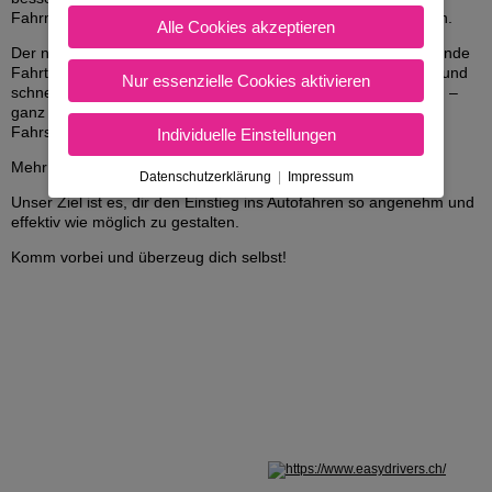
Fahrmanöver in sicherer und entspannter Umgebung zufahren.
Alle Cookies akzeptieren
Der neue Übungsplatz ist speziell darauf ausgelegt, grundlegende
Fahrtechniken wie Anfahren, Bremsen, Einparken mit Hänger und
Nur essenzielle Cookies aktivieren
schnelle Übungen mit dem Motorrad Schritt für Schritt zu üben –
ganz ohne Stress. So kannst du dich optimal auf deine ersten
Fahrstunden im Straßenverkehr vorbereiten.
Individuelle Einstellungen
Mehr Platz, mehr Sicherheit und mehr Zeit zum Üben
Datenschutzerklärung
|
Impressum
Unser Ziel ist es, dir den Einstieg ins Autofahren so angenehm und
effektiv wie möglich zu gestalten.
Komm vorbei und überzeug dich selbst!
Nicht in Österreich? Land wechseln: