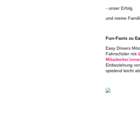
- unser Erfolg
und meine Famili
Fun-Facts zu Ea
Easy Drivers Mödl
Fahrschüler mit
Mitarbeiter:inn
Einbeziehung von
spielend leicht a
Impressum
|
Datenschutzerklärung
|