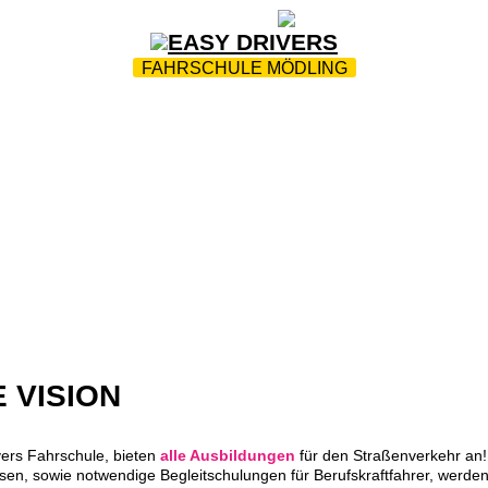
ZUR STARTSEITE
|
WEBTRAINING
|
FAQ
FAHRSCHULE MÖDLING
TEAM
|
PARTNER
|
FUHRPARK
|
ÜBUNGSPLATZ
|
D
WEIRAD-SICHERHEIT
|
UNSERE PRÜFUNGEN
|
JOBS
 VISION
vers Fahrschule, bieten
alle Ausbildungen
für den Straßenverkehr an! 
sen, sowie notwendige Begleitschulungen für Berufskraftfahrer, werd