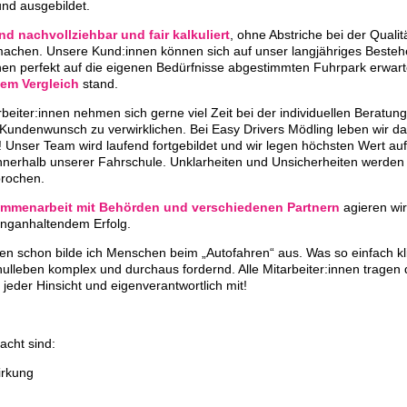
nd ausgebildet.
nd nachvollziehbar und fair kalkuliert
, ohne Abstriche bei der Qualit
 machen. Unsere Kund:innen können sich auf unser langjähriges Beste
nen perfekt auf die eigenen Bedürfnisse abgestimmten Fuhrpark erwar
dem Vergleich
stand.
rbeiter:innen nehmen sich gerne viel Zeit bei der individuellen Beratun
Kundenwunsch zu verwirklichen. Bei Easy Drivers Mödling leben wir d
Unser Team wird laufend fortgebildet und wir legen höchsten Wert auf
nerhalb unserer Fahrschule. Unklarheiten und Unsicherheiten werden
prochen.
mmenarbeit mit Behörden und verschiedenen Partnern
agieren wi
anganhaltendem Erfolg.
n schon bilde ich Menschen beim „Autofahren“ aus. Was so einfach klin
hulleben komplex und durchaus fordernd. Alle Mitarbeiter:innen tragen
jeder Hinsicht und eigenverantwortlich mit!
acht sind:
irkung