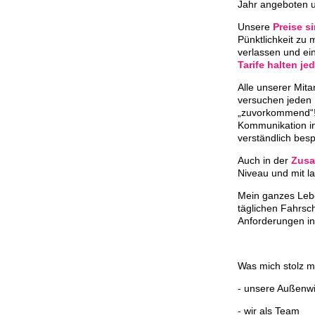
Jahr angeboten u
Unsere
Preise si
Pünktlichkeit zu
verlassen und ei
Tarife halten je
Alle unserer Mita
versuchen jeden 
„zuvorkommend“! 
Kommunikation in
verständlich bes
Auch in der
Zusa
Niveau und mit l
Mein ganzes Lebe
täglichen Fahrsc
Anforderungen in 
Was mich stolz m
- unsere Außenw
- wir als Team