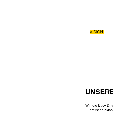
ZURÜCK 
HOME
|
AKTIONEN
|
VISION
|
Z
UNSERE
Wir, die Easy Dri
Führerscheinklas