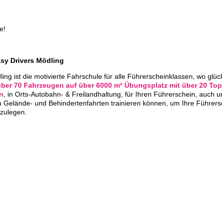
e!
sy Drivers Mödling
ing ist die motivierte Fahrschule für alle Führerscheinklassen, wo glüc
über 70 Fahrzeugen auf über 6000 m² Übungsplatz mit über 20 Top
en
, in Orts-Autobahn- & Freilandhaltung, für Ihren Führerschein, auch u
 Gelände- und Behindertenfahrten trainieren können, um Ihre Führer
bzulegen.
AGB & Inhaberdaten
|
Amtlicher Tarif
|
Kontakt
Nicht in Österreich? Land wec