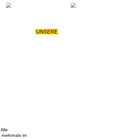
OWNLOADS
|
UNSERE
|
KONTAKT
Alle
en mehrmals im