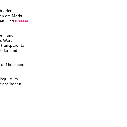
ät oder
hen am Markt
ten. Und
unsere
gen, und
as Wort
 transparente
 offen und
r auf höchstem
gt, ist im
 diese hohen