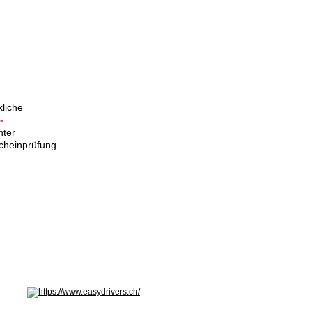
kliche
-
nter
scheinprüfung
hseln: