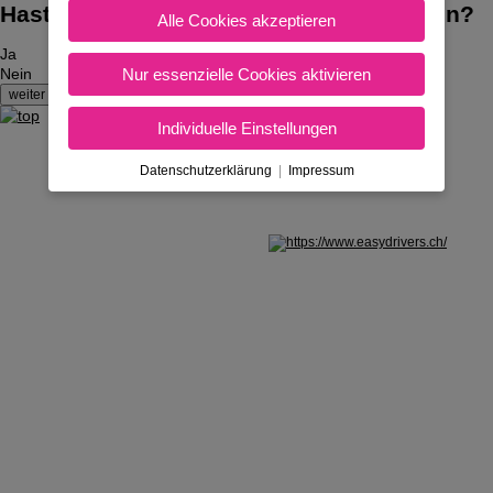
Hast du bereits den Traktor-Führerschein?
Alle Cookies akzeptieren
Ja
Nur essenzielle Cookies aktivieren
Nein
Individuelle Einstellungen
Datenschutzerklärung
|
Impressum
Nicht in Österreich? Land wechseln: