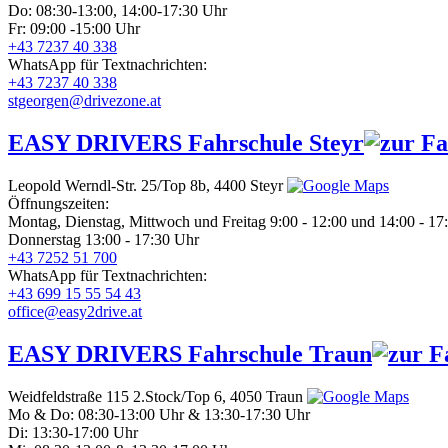
Do: 08:30-13:00, 14:00-17:30 Uhr
Fr: 09:00 -15:00 Uhr
+43 7237 40 338
WhatsApp für Textnachrichten:
+43 7237 40 338
stgeorgen@drivezone.at
EASY DRIVERS
Fahrschule Steyr
Leopold Werndl-Str. 25/Top 8b,
4400 Steyr
Öffnungszeiten:
Montag, Dienstag, Mittwoch und Freitag 9:00 - 12:00 und 14:00 - 17
Donnerstag 13:00 - 17:30 Uhr
+43 7252 51 700
WhatsApp für Textnachrichten:
+43 699 15 55 54 43
office@easy2drive.at
EASY DRIVERS
Fahrschule Traun
Weidfeldstraße 115 2.Stock/Top 6,
4050 Traun
Mo & Do: 08:30-13:00 Uhr & 13:30-17:30 Uhr
Di: 13:30-17:00 Uhr